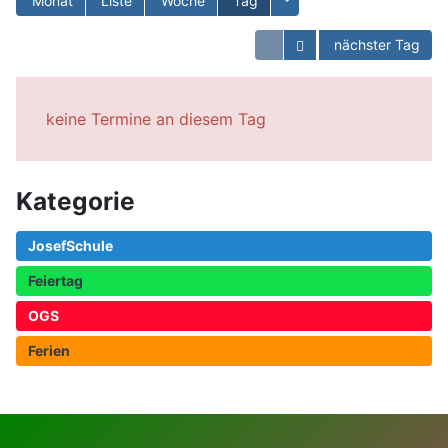
Monat
Liste
Woche
Tag
Kalender öffnen
nächster Tag
keine Termine an diesem Tag
Kategorie
JosefSchule
Feiertag
OGS
Ferien