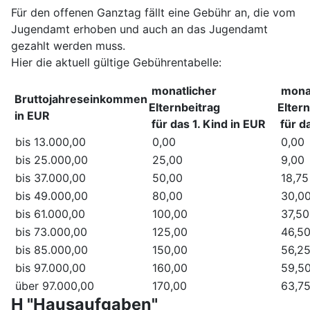
Für den offenen Ganztag fällt eine Gebühr an, die vom
Jugendamt erhoben und auch an das Jugendamt
gezahlt werden muss.
Hier die aktuell gültige Gebührentabelle:
monatlicher
mona
Bruttojahreseinkommen
Elternbeitrag
Elter
in EUR
für das 1. Kind in EUR
für da
bis 13.000,00
0,00
0,00
bis 25.000,00
25,00
9,00
bis 37.000,00
50,00
18,75
bis 49.000,00
80,00
30,0
bis 61.000,00
100,00
37,50
bis 73.000,00
125,00
46,5
bis 85.000,00
150,00
56,2
bis 97.000,00
160,00
59,5
über 97.000,00
170,00
63,7
H "Hausaufgaben"