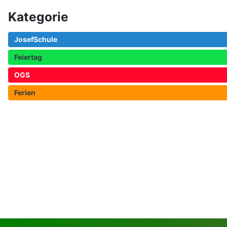
Kategorie
JosefSchule
Feiertag
OGS
Ferien