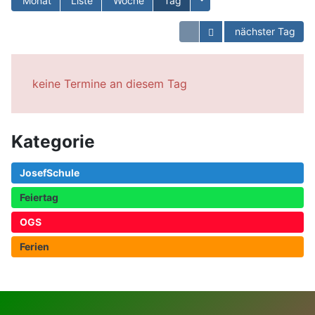
Monat
Liste
Woche
Tag
Kalender öffnen
nächster Tag
keine Termine an diesem Tag
Kategorie
JosefSchule
Feiertag
OGS
Ferien